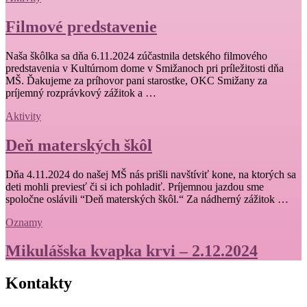
Filmové predstavenie
Naša škôlka sa dňa 6.11.2024 zúčastnila detského filmového
predstavenia v Kultúrnom dome v Smižanoch pri príležitosti dňa
MŠ. Ďakujeme za príhovor pani starostke, OKC Smižany za
príjemný rozprávkový zážitok a …
Aktivity
Deň materských škôl
Dňa 4.11.2024 do našej MŠ nás prišli navštíviť kone, na ktorých sa
deti mohli previesť či si ich pohladiť. Príjemnou jazdou sme
spoločne oslávili “Deň materských škôl.“ Za nádherný zážitok …
Oznamy
Mikulášska kvapka krvi – 2.12.2024
Kontakty