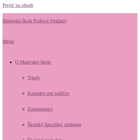
Prejsť na obsah
Materská škola Ružová Smižany
Menu
O Materskej škole
Triedy
Kontakty pre rodičov
Zamestnanci
Školský špeciálny pedagóg