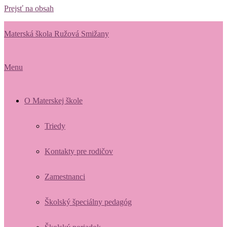
Prejsť na obsah
Materská škola Ružová Smižany
Menu
O Materskej škole
Triedy
Kontakty pre rodičov
Zamestnanci
Školský špeciálny pedagóg