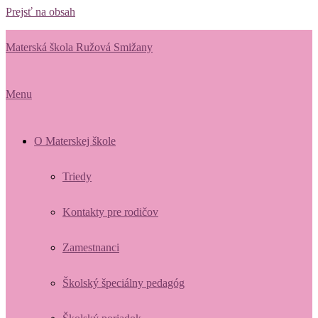
Prejsť na obsah
Materská škola Ružová Smižany
Menu
O Materskej škole
Triedy
Kontakty pre rodičov
Zamestnanci
Školský špeciálny pedagóg