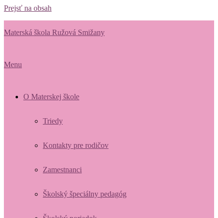
Prejsť na obsah
Materská škola Ružová Smižany
Menu
O Materskej škole
Triedy
Kontakty pre rodičov
Zamestnanci
Školský špeciálny pedagóg