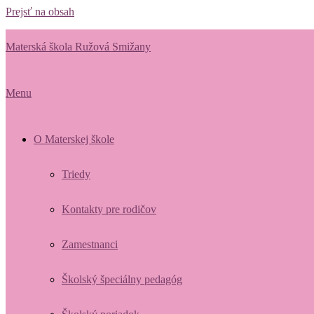
Prejsť na obsah
Materská škola Ružová Smižany
Menu
O Materskej škole
Triedy
Kontakty pre rodičov
Zamestnanci
Školský špeciálny pedagóg