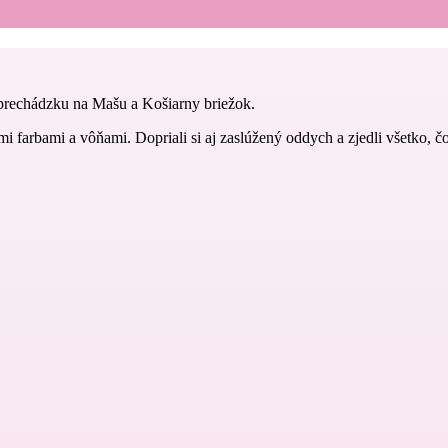
prechádzku na Mašu a Košiarny briežok.
i farbami a vôňami. Dopriali si aj zaslúžený oddych a zjedli všetko, čo 